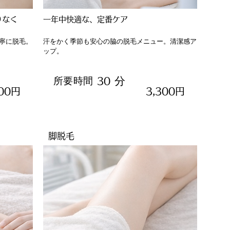
りなく
一年中快適な、定番ケア
寧に脱毛。
汗をかく季節も安心の脇の脱毛メニュー。清潔感ア
ップ。
分
所要時間
30
400円
3,300円
脚脱毛