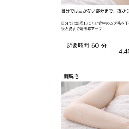
自分では届かない部分まで、抜か
自分では処理しにくい背中のムダ毛を丁
後ろ姿まで清潔感アップ。
分
所要時間
60
4,
腕脱毛