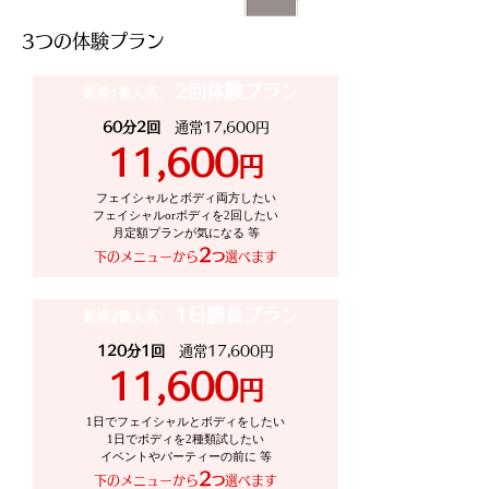
​3つの体験プラン
2回体験プラン
新規1番人気♪
60分2回
通常17,600円
11,600
円
フェイシャルとボディ両方したい
フェイシャルorボディを2回したい
月定額プランが気になる 等
2
下のメニューから
つ
選べます
1日勝負プラン
新規2番人気♪
120分1回
通常17,600円
11,600
円
1日でフェイシャルとボディをしたい
1日でボディを2種類試したい
イベントやパーティーの前に 等
2
下のメニューから
つ
選べます