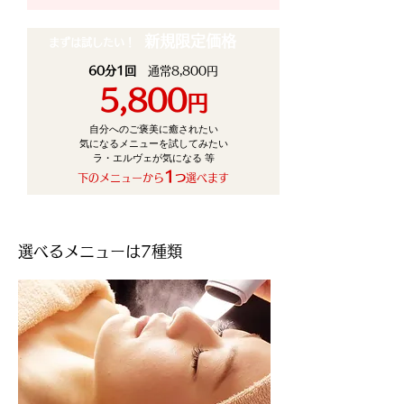
新規限定価格
まずは試したい！
60分1回
通常8,800円
5,800
円
自分へのご褒美に癒されたい
​気になるメニューを試してみたい
​ラ・エルヴェが気になる 等
1
下のメニューから
つ
選べます
選べるメニューは7種類